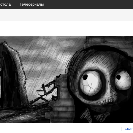
 стола
Телесериалы
|
ска