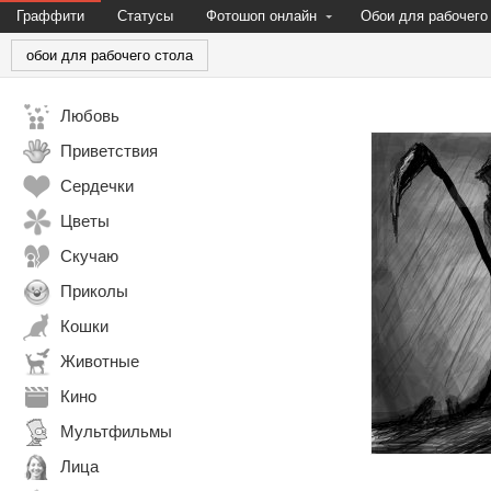
Граффити
Статусы
Фотошоп онлайн
Обои для рабочего
обои для рабочего стола
Любовь
Приветствия
Сердечки
Цветы
Скучаю
Приколы
Кошки
Животные
Кино
Мультфильмы
Лица