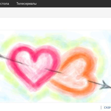
 стола
Телесериалы
|
ска