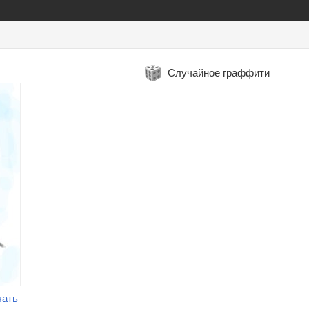
Случайное граффити
чать