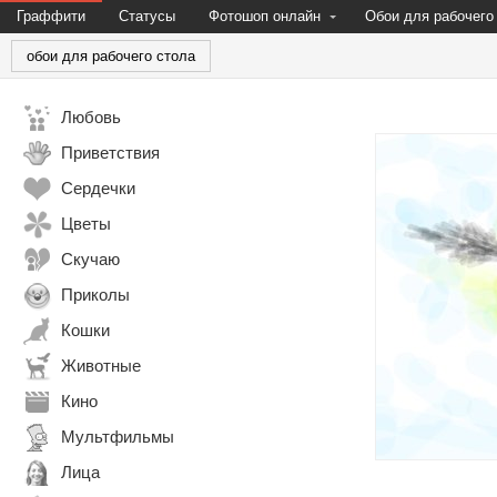
Граффити
Статусы
Фотошоп онлайн
Обои для рабочего
обои для рабочего стола
Любовь
Приветствия
Сердечки
Цветы
Скучаю
Приколы
Кошки
Животные
Кино
Мультфильмы
Лица