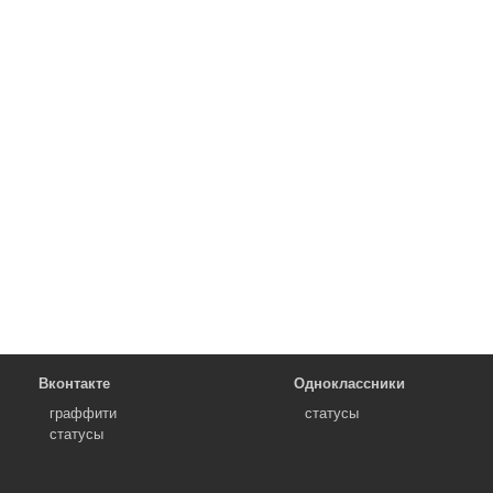
Вконтакте
Одноклассники
граффити
статусы
статусы