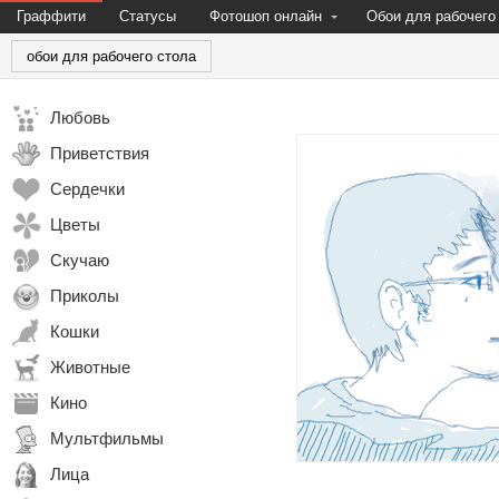
Граффити
Статусы
Фотошоп онлайн
Обои для рабочего
обои для рабочего стола
Любовь
Приветствия
Сердечки
Цветы
Скучаю
Приколы
Кошки
Животные
Кино
Мультфильмы
Лица