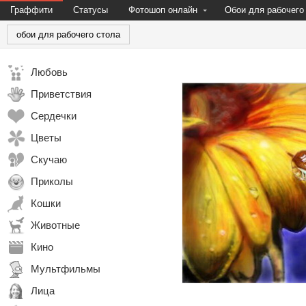
Граффити
Статусы
Фотошоп онлайн
Обои для рабочего
обои для рабочего стола
Любовь
Приветствия
Сердечки
Цветы
Скучаю
Приколы
Кошки
Животные
Кино
Мультфильмы
Лица