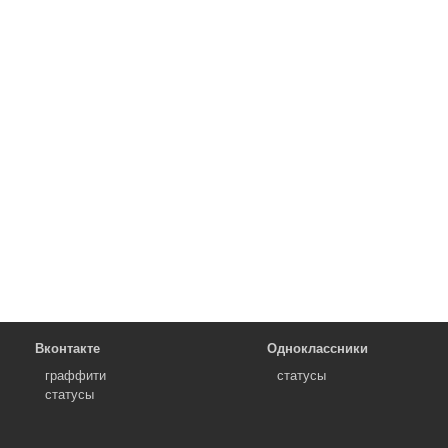
Вконтакте
Одноклассники
граффити
статусы
статусы