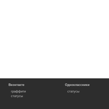
Вконтакте
Одноклассники
граффити
статусы
статусы