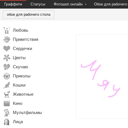
Граффити
Статусы
Фотошоп онлайн
Обои для рабочего
обои для рабочего стола
Любовь
Приветствия
Сердечки
Цветы
Скучаю
Приколы
Кошки
Животные
Кино
Мультфильмы
Лица