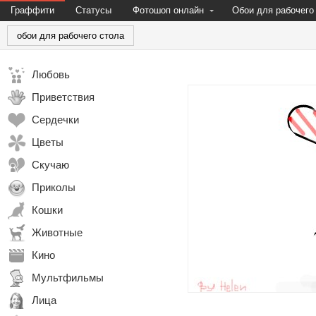
Граффити
Статусы
Фотошоп онлайн
Обои для рабочего
обои для рабочего стола
Любовь
Приветствия
Сердечки
Цветы
Скучаю
Приколы
Кошки
Животные
Кино
Мультфильмы
Лица