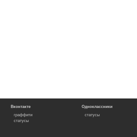
Вконтакте
Одноклассники
граффити
статусы
статусы