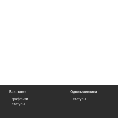
Вконтакте
Одноклассники
граффити
статусы
статусы