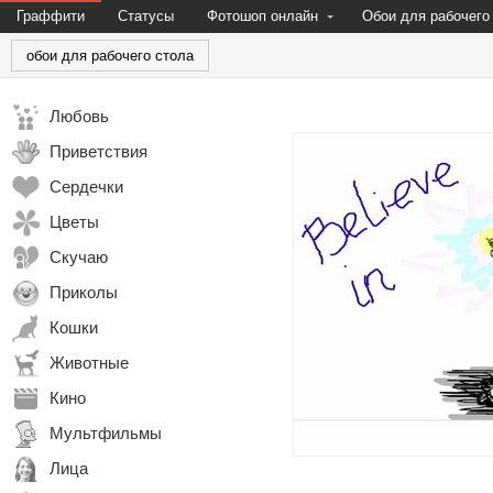
Граффити
Статусы
Фотошоп онлайн
Обои для рабочего
обои для рабочего стола
Любовь
Приветствия
Сердечки
Цветы
Скучаю
Приколы
Кошки
Животные
Кино
Мультфильмы
Лица