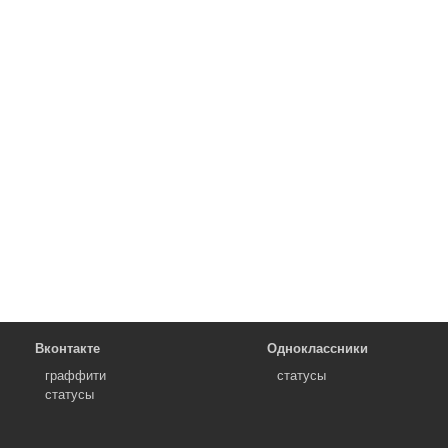
Вконтакте
Одноклассники
граффити
статусы
статусы