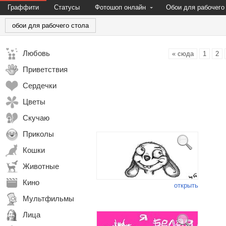
Граффити
Статусы
Фотошоп онлайн
Обои для рабочего
обои для рабочего стола
Любовь
« сюда
1
2
Приветствия
Сердечки
Цветы
Скучаю
Приколы
Кошки
Животные
Кино
открыть
Мультфильмы
Лица