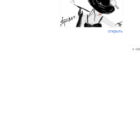
открыть
« с