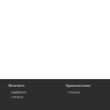
Вконтакте
Одноклассники
граффити
статусы
статусы