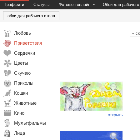
Граффити
Статусы
Фотошоп онлайн
Обои для рабочего
обои для рабочего стола
Любовь
« с
Приветствия
Сердечки
Цветы
Скучаю
Приколы
Кошки
Животные
Кино
открыть
Мультфильмы
Лица