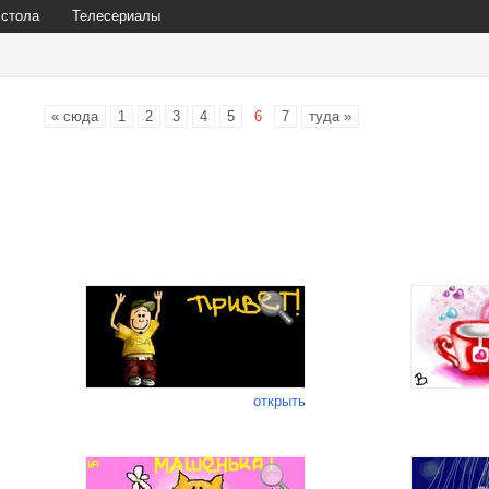
 стола
Телесериалы
« сюда
1
2
3
4
5
6
7
туда »
открыть