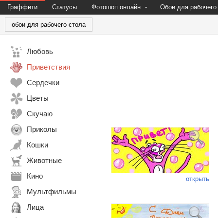
Граффити
Статусы
Фотошоп онлайн
Обои для рабочего
обои для рабочего стола
Любовь
Приветствия
Сердечки
Цветы
Скучаю
Приколы
Кошки
Животные
Кино
открыть
Мультфильмы
Лица