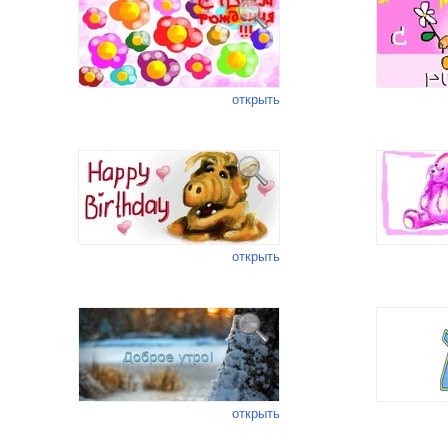
открыть
открыть
открыть