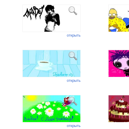
открыть
открыть
открыть