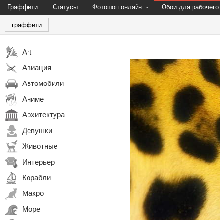
Граффити
Статусы
Фотошоп онлайн
Обои для рабочего
граффити
Art
Авиация
Автомобили
Аниме
Архитектура
Девушки
Животные
Интерьер
Корабли
Макро
Море