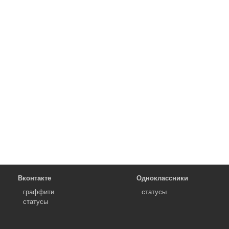
Вконтакте
Одноклассники
граффити
статусы
статусы