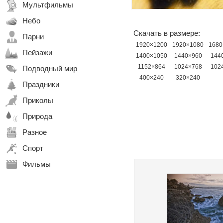
Мультфильмы
Небо
Скачать в размере:
Парни
1920×1200
1920×1080
1680
Пейзажи
1400×1050
1440×960
144
1152×864
1024×768
102
Подводный мир
400×240
320×240
Праздники
Приколы
Природа
Разное
Спорт
Фильмы