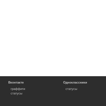
Вконтакте
Одноклассники
граффити
статусы
статусы