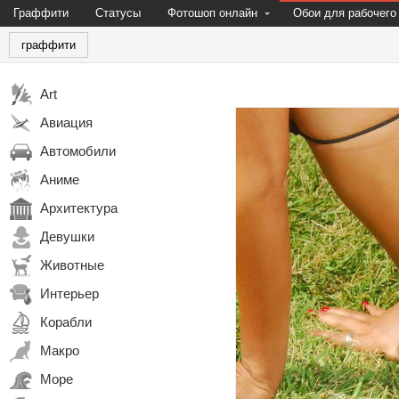
Граффити
Статусы
Фотошоп онлайн
Обои для рабочего
граффити
Art
Авиация
Автомобили
Аниме
Архитектура
Девушки
Животные
Интерьер
Корабли
Макро
Море