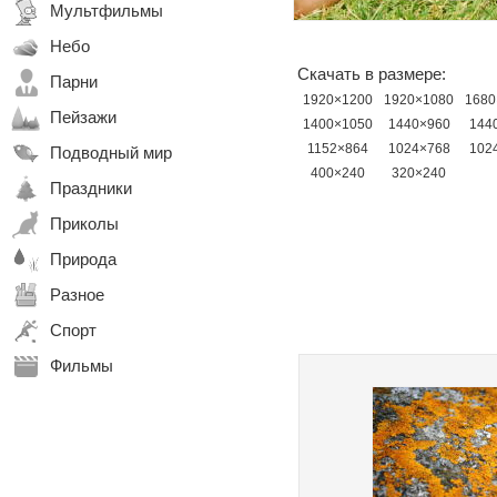
Мультфильмы
Небо
Скачать в размере:
Парни
1920×1200
1920×1080
1680
Пейзажи
1400×1050
1440×960
144
1152×864
1024×768
102
Подводный мир
400×240
320×240
Праздники
Приколы
Природа
Разное
Спорт
Фильмы