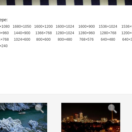
ере:
×1080
1680×1050
1600×1200
1600×1024
1600×900
1536×1024
1536×
0×960
1440×900
1366×768
1280×1024
1280×960
1280×768
1200×
4×768
1024×600
800×600
800×480
768×576
640×480
640×
×240