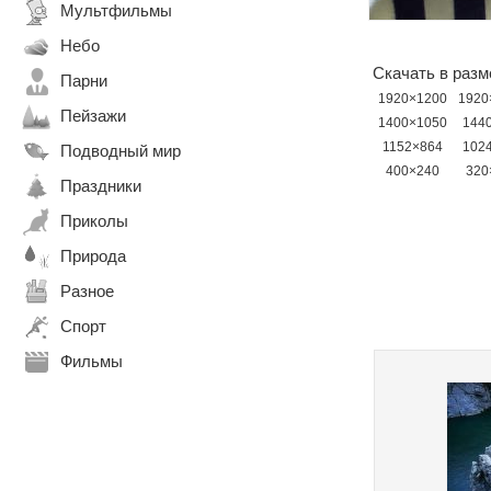
Мультфильмы
Небо
Скачать в разм
Парни
1920×1200
1920
Пейзажи
1400×1050
144
1152×864
102
Подводный мир
400×240
320
Праздники
Приколы
Природа
Разное
Спорт
Фильмы