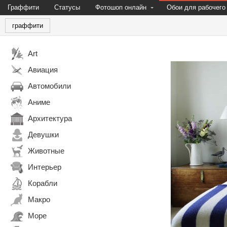
Граффити
Статусы
Фотошоп онлайн
Обои для рабочего
граффити
Art
Авиация
Автомобили
Аниме
Архитектура
Девушки
Животные
Интерьер
Корабли
Макро
Море