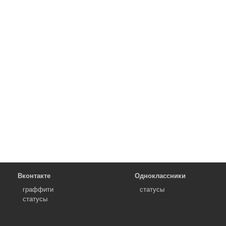
Вконтакте
Одноклассники
граффити
статусы
статусы