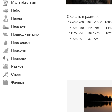
Мультфильмы
Небо
Скачать в размере:
Парни
1920×1200
1920×1080
1680
Пейзажи
1400×1050
1440×960
144
1152×864
1024×768
102
Подводный мир
400×240
320×240
Праздники
Приколы
Природа
Разное
Спорт
Фильмы