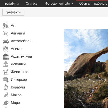
Граффити
Статусы
Фотошоп онлайн
Обои для рабочего
граффити
Art
Авиация
Автомобили
Аниме
Архитектура
Девушки
Животные
Интерьер
Корабли
Макро
Море