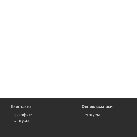
Вконтакте
Одноклассники
граффити
статусы
статусы