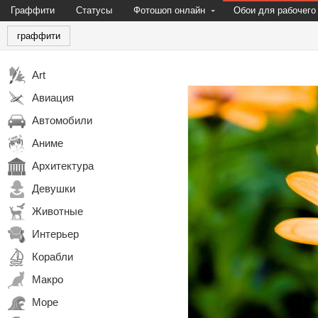
Граффити
Статусы
Фотошоп онлайн
Обои для рабочего
граффити
Art
Авиация
Автомобили
Аниме
Архитектура
Девушки
Животные
Интерьер
Корабли
Макро
Море