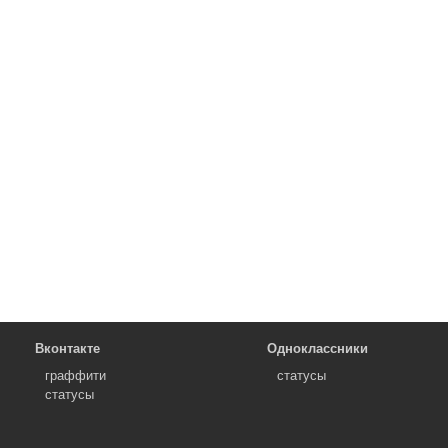
Вконтакте
Одноклассники
граффити
статусы
статусы