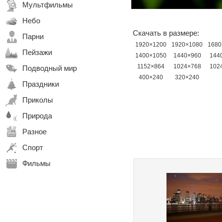
Мультфильмы
Небо
Скачать в размере:
Парни
1920×1200
1920×1080
1680
Пейзажи
1400×1050
1440×960
144
1152×864
1024×768
102
Подводный мир
400×240
320×240
Праздники
Приколы
Природа
Разное
Спорт
Фильмы