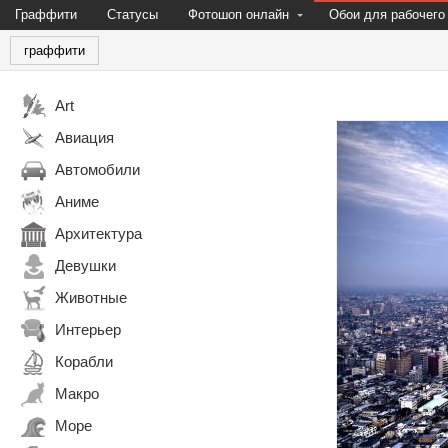
Граффити
Статусы
Фотошоп онлайн
Обои для рабочего
граффити
Art
Авиация
Автомобили
Аниме
Архитектура
Девушки
Животные
Интерьер
Корабли
Макро
Море