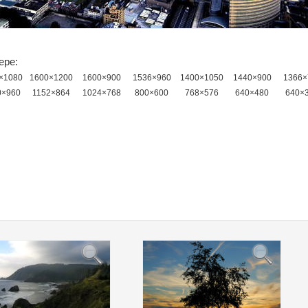
ере:
×1080
1600×1200
1600×900
1536×960
1400×1050
1440×900
1366×
0×960
1152×864
1024×768
800×600
768×576
640×480
640×