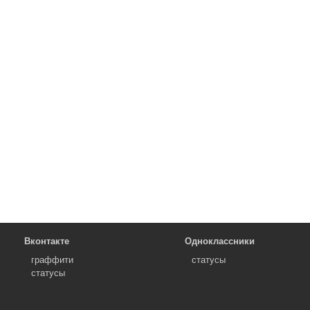
Вконтакте
Одноклассники
граффити
статусы
статусы