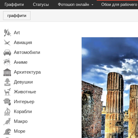
Граффити
Статусы
Фотошоп онлайн
Обои для рабочего
граффити
Art
Авиация
Автомобили
Аниме
Архитектура
Девушки
Животные
Интерьер
Корабли
Макро
Море