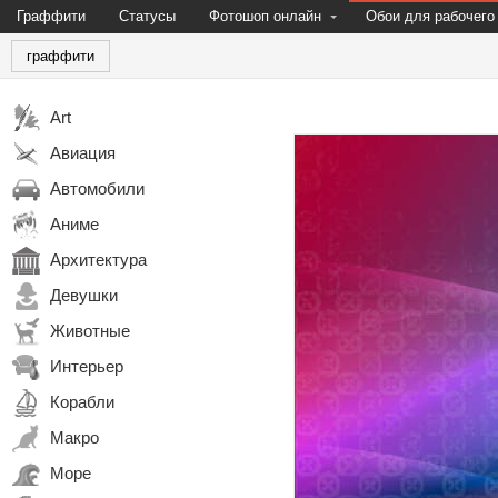
Граффити
Статусы
Фотошоп онлайн
Обои для рабочего
граффити
Art
Авиация
Автомобили
Аниме
Архитектура
Девушки
Животные
Интерьер
Корабли
Макро
Море