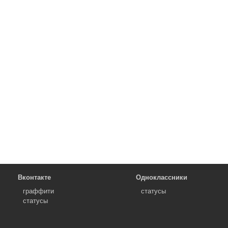
Вконтакте
Одноклассники
граффити
статусы
статусы