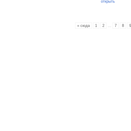
открыть
« сюда
1
2
…
7
8