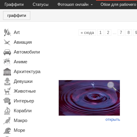
Граффити
Статусы
Фотошоп онлайн
Обои для рабочего
граффити
Art
« сюда
1
2
…
7
8
Авиация
Автомобили
Аниме
Архитектура
Девушки
Животные
Интерьер
Корабли
открыть
Макро
Море