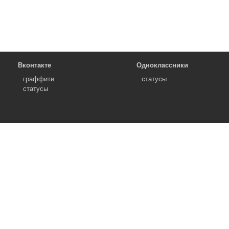
Вконтакте
Одноклассники
граффити
статусы
статусы