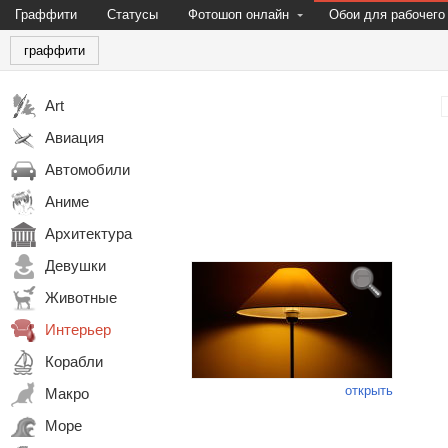
Граффити
Статусы
Фотошоп онлайн
Обои для рабочего
граффити
Art
Авиация
Автомобили
Аниме
Архитектура
Девушки
Животные
Интерьер
Корабли
открыть
Макро
Море