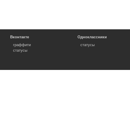
Вконтакте
Одноклассники
граффити
статусы
статусы