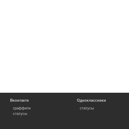
Вконтакте
Одноклассники
граффити
статусы
статусы