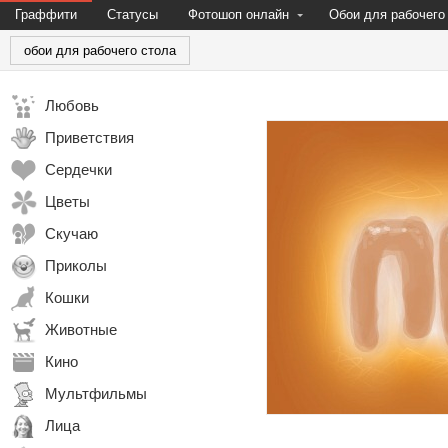
Граффити
Статусы
Фотошоп онлайн
Обои для рабочего
обои для рабочего стола
Любовь
Приветствия
Сердечки
Цветы
Скучаю
Приколы
Кошки
Животные
Кино
Мультфильмы
Лица