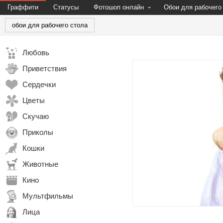
Граффити
Статусы
Фотошоп онлайн
Обои для рабочего
обои для рабочего стола
Любовь
Приветствия
Сердечки
Цветы
Скучаю
Приколы
Кошки
Животные
Кино
Мультфильмы
Лица