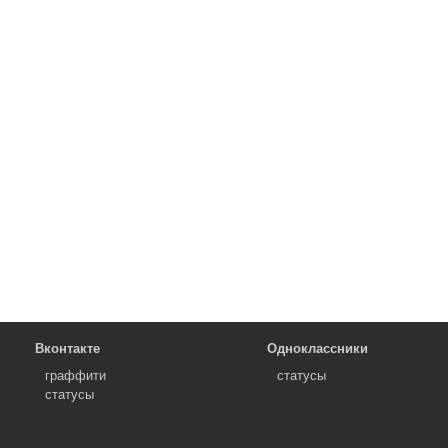
Вконтакте
Одноклассники
граффити
статусы
статусы