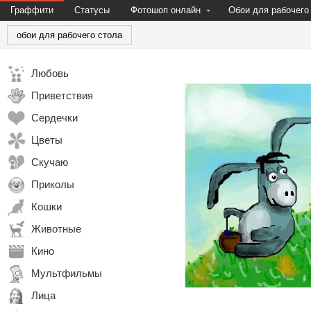
Граффити
Статусы
Фотошоп онлайн
Обои для рабочего
обои для рабочего стола
Любовь
Приветствия
Сердечки
Цветы
Скучаю
Приколы
Кошки
Животные
Кино
Мультфильмы
Лица