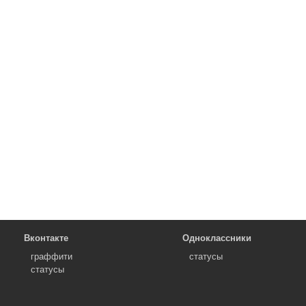
Вконтакте
Одноклассники
граффити
статусы
статусы