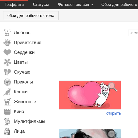
Граффити
Статусы
Фотошоп онлайн
Обои для рабочего
обои для рабочего стола
Любовь
« с
Приветствия
Сердечки
Цветы
Скучаю
Приколы
Кошки
Животные
Кино
открыть
Мультфильмы
Лица