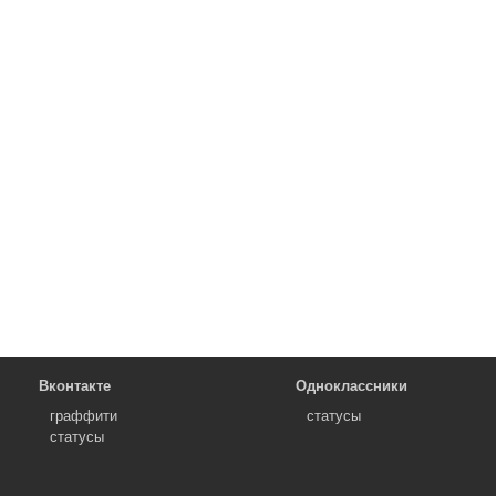
Вконтакте
Одноклассники
граффити
статусы
статусы